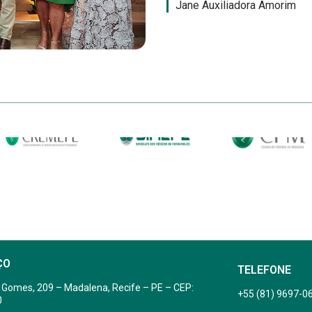
Jane Auxiliadora Amorim
ÇO
TELEFONE
 Gomes, 209 – Madalena, Recife – PE – CEP:
+55 (81) 9697-0
0