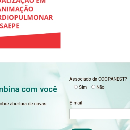
Associado da COOPANEST?
ombina com você
Sim
Não
E-mail
obre abertura de novas