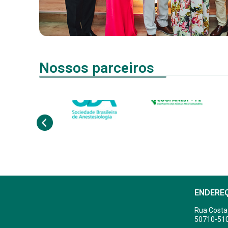
Nossos parceiros
ENDERE
Rua Costa
50710-51