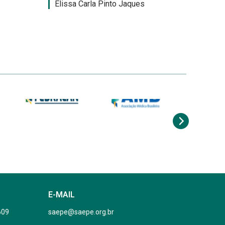
Elissa Carla Pinto Jaques
E-MAIL
609
saepe@saepe.org.br