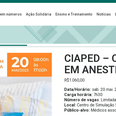
 em números
Ação Solidária
Ensino e Treinamento
Notícias
CIAPED – 
EM ANEST
R$
1.060,00
Data/Horário:
sab. 20 mai. 
Carga horária:
7h30
Número de vagas
: Limitad
Local:
Centro de Simulação
Público-alvo:
Médicos asso