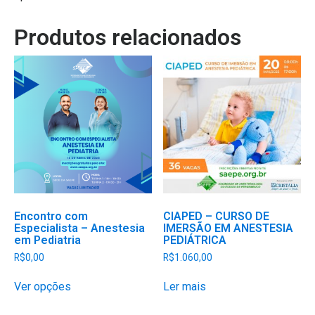
Produtos relacionados
Encontro com
CIAPED – CURSO DE
Especialista – Anestesia
IMERSÃO EM ANESTESIA
em Pediatria
PEDIÁTRICA
R$
0,00
R$
1.060,00
Este
Ver opções
Ler mais
produto
tem