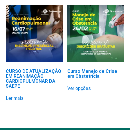
várias
variantes.
As
opções
podem
ser
escolhidas
na
página
do
produto
CURSO DE ATUALIZAÇÃO
Curso Manejo de Crise
EM REANIMAÇÃO
em Obstetrícia
CARDIOPULMONAR DA
Este
SAEPE
Ver opções
produto
tem
Ler mais
várias
variantes.
As
opções
podem
ser