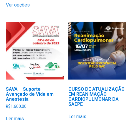
Ver opções
produto
tem
várias
variantes.
As
opções
podem
ser
escolhidas
na
página
do
produto
SAVA – Suporte
CURSO DE ATUALIZAÇÃO
Avançado de Vida em
EM REANIMAÇÃO
Anestesia
CARDIOPULMONAR DA
SAEPE
R$
1.600,00
Ler mais
Ler mais