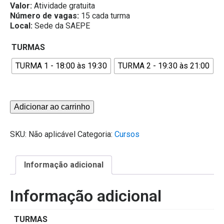
Valor:
Atividade gratuita
Número de vagas:
15 cada turma
Local:
Sede da SAEPE
TURMAS
TURMA 1 - 18:00 às 19:30
TURMA 2 - 19:30 às 21:00
Encontro
Adicionar ao carrinho
com
Especialista
SKU:
Não aplicável
Categoria:
Cursos
-
Anestesia
em
Pediatria
Informação adicional
quantidade
Informação adicional
TURMAS