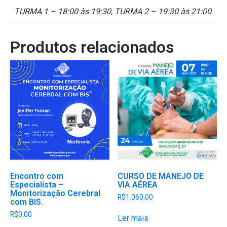
TURMA 1 – 18:00 às 19:30, TURMA 2 – 19:30 às 21:00
Produtos relacionados
Encontro com
CURSO DE MANEJO DE
Especialista –
VIA AÉREA
Monitorização Cerebral
R$
1.060,00
com BIS.
R$
0,00
Ler mais
Este