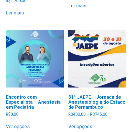
R$
1.700,00
Ler mais
Ler mais
Encontro com
31ª JAEPE – Jornada de
Especialista – Anestesia
Anestesiologia do Estado
em Pediatria
de Pernambuco
Faixa
R$
0,00
R$
400,00
–
R$
745,00
de
Este
Este
preço:
Ver opções
Ver opções
produto
produto
R$400,00